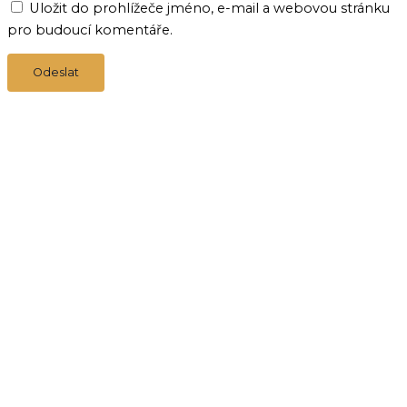
Uložit do prohlížeče jméno, e-mail a webovou stránku
pro budoucí komentáře.
Doprava, platba a doba dodání
Obchodní podmínky
Reklamace
Ochrana osobních údajů
Zásady cookies (EU)
Design webu by Alicche 2026 © 🤍