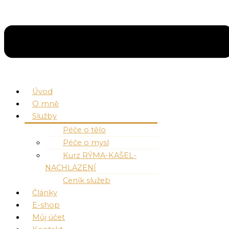
Úvod
O mně
Služby
Péče o tělo
Péče o mysl
Kurz RÝMA-KAŠEL-
NACHLAZENÍ
Ceník služeb
Články
E-shop
Můj účet