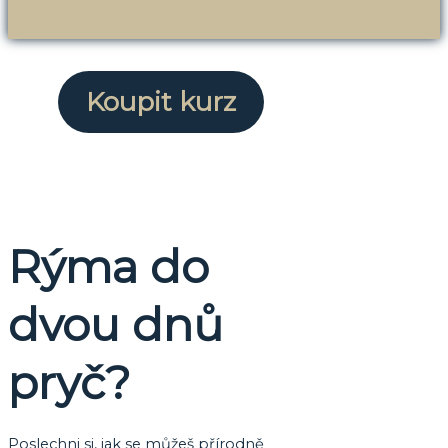
Koupit kurz
Rýma do
dvou dnů
pryč?
Poslechni si, jak se můžeš přírodně