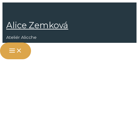
Přeskočit
na
obsah
Alice Zemková
Ateliér Alicche