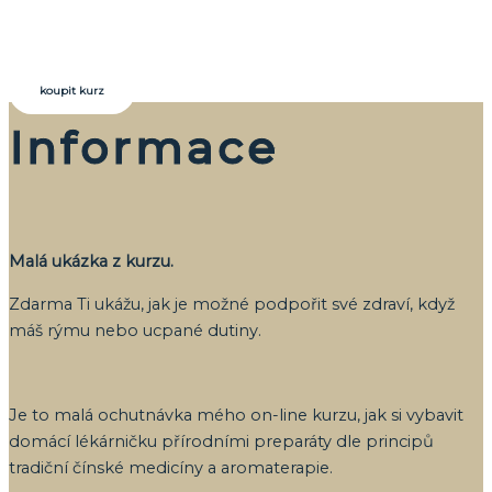
Pro objednání celého kurzu klikni na
tlačítko pro nákup přes e-shop.
koupit kurz
Informace
Malá ukázka z kurzu.
Zdarma Ti ukážu, jak je možné podpořit své zdraví, když
máš rýmu nebo ucpané dutiny.
Je to malá ochutnávka mého on-line kurzu, jak si vybavit
domácí lékárničku přírodními preparáty dle principů
tradiční čínské medicíny a aromaterapie.